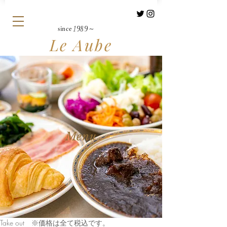
since
1989～
Le Aube
Menu
Take out ※価格は全て税込です。