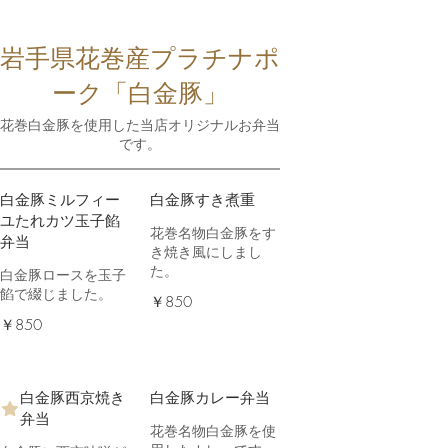
岩手県花巻産プラチナポ
ーク「白金豚」
花巻白金豚を使用した当店オリジナルお弁当
です。
白金豚ミルフィー
白金豚すき煮重
ユたれカツ玉子餡
花巻名物白金豚をす
弁当
き焼き風にしまし
た。
白金豚ロースを玉子
餡で綴じました。
￥850
￥850
白金豚西京焼き
白金豚カレー弁当
弁当
花巻名物白金豚を使