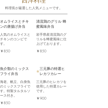
西洋料理
料理長が厳選した人気メニューです。
オムライスとチキ
清流鶏のグリル 蜂
ンの唐揚げ弁当
蜜風味弁当
人気のオムライスと
岩手県産清流鶏のグ
チキンのコンビで
リルを蜂蜜風味に仕
す。
上げております。
￥850
￥850
魚介類のミックス
三元豚の特選ヒ
フライ弁当
レカツカレー
海老、帆立、白身魚
三元豚のヒレカツを
のミックスフライで
使用した特選カレー
す。特製タルタルソ
です。
ース付き。
￥900
￥850