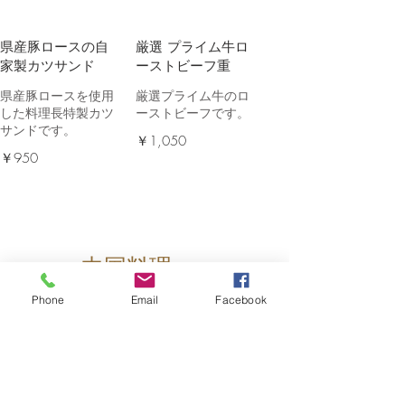
県産豚ロースの自
厳選 プライム牛ロ
家製カツサンド
ーストビーフ重
県産豚ロースを使用
厳選プライム牛のロ
した料理長特製カツ
ーストビーフです。
サンドです。
￥1,050
￥950
中国料理
本格中国料理から定番のお弁当です。
Phone
Email
Facebook
絶品 カニ炒飯
本格 酢豚弁当
贅沢にカニを使用し
大人気酢豚のお弁
た炒飯です。
当。